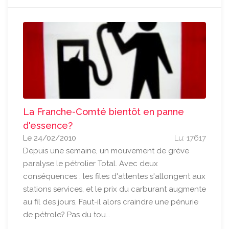
La Franche-Comté bientôt en panne
d'essence?
Le 24/02/2010
Lu: 17617
Depuis une semaine, un mouvement de grève
paralyse le pétrolier Total. Avec deux
conséquences : les files d'attentes s'allongent aux
stations services, et le prix du carburant augmente
au fil des jours. Faut-il alors craindre une pénurie
de pétrole? Pas du tou...