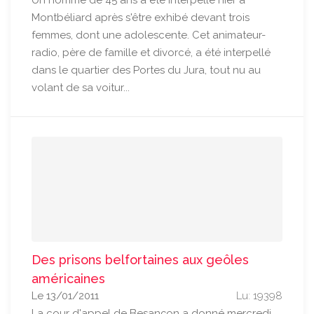
Un homme de 45 ans a été interpellé hier à
Montbéliard après s'être exhibé devant trois
femmes, dont une adolescente. Cet animateur-
radio, père de famille et divorcé, a été interpellé
dans le quartier des Portes du Jura, tout nu au
volant de sa voitur...
Des prisons belfortaines aux geôles
américaines
Le 13/01/2011
Lu: 19398
La cour d'appel de Besançon a donné mercredi