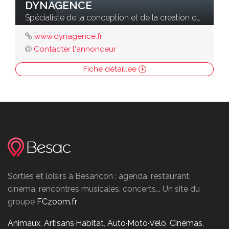
DYNAGENCE
Spécialiste de la conception et de la création de sites Internet
www.dynagence.fr
Contacter l'annonceur
Fiche détaillée
Sorties et loisirs à Besancon : agenda, restaurant,
cinema, rencontres musicales, concerts... Un site du
groupe
FCzoom.fr
Animaux
,
Artisans·Habitat
,
Auto·Moto·Vélo
,
Cinémas
,