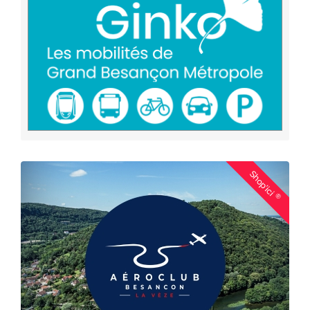
Shop'ici
®