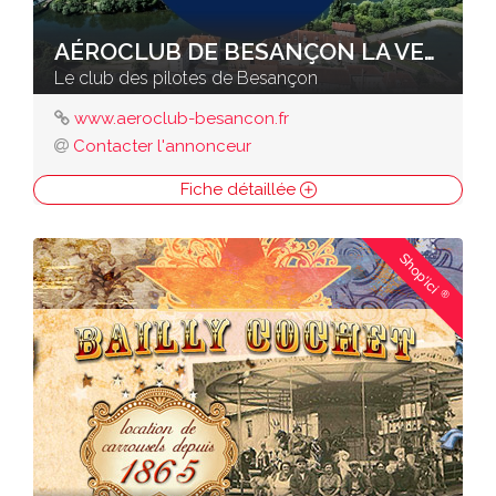
AÉROCLUB DE BESANÇON LA VEZE
Le club des pilotes de Besançon
www.aeroclub-besancon.fr
Contacter l'annonceur
Fiche détaillée
Shop'ici
®