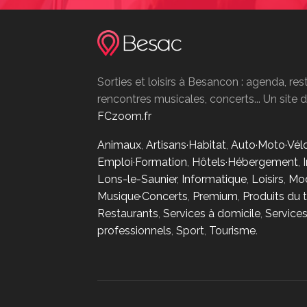
Sorties et loisirs à Besancon : agenda, res
rencontres musicales, concerts... Un site
FCzoom.fr
Animaux
,
Artisans·Habitat
,
Auto·Moto·Vél
Emploi·Formation
,
Hôtels·Hébergement
,
Lons-le-Saunier
,
Informatique
,
Loisirs
,
Mod
Musique·Concerts
,
Premium
,
Produits du t
Restaurants
,
Services à domicile
,
Service
professionnels
,
Sport
,
Tourisme
.