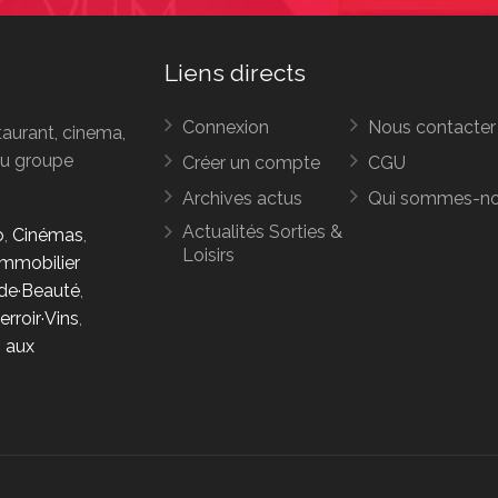
Liens directs
Connexion
Nous contacter
taurant, cinema,
 du groupe
Créer un compte
CGU
Archives actus
Qui sommes-n
Actualités Sorties &
o
,
Cinémas
,
Loisirs
Immobilier
e·Beauté
,
erroir·Vins
,
s aux