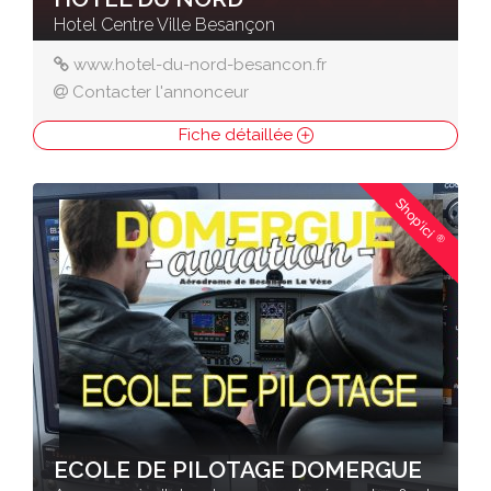
Hotel Centre Ville Besançon
www.hotel-du-nord-besancon.fr
Contacter l'annonceur
Fiche détaillée
Shop'ici
®
ECOLE DE PILOTAGE DOMERGUE