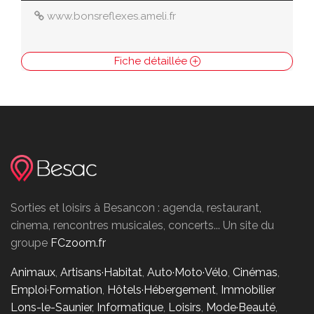
www.bonsreflexes.ameli.fr
Fiche détaillée
Sorties et loisirs à Besancon : agenda, restaurant,
cinema, rencontres musicales, concerts... Un site du
groupe
FCzoom.fr
Animaux
,
Artisans·Habitat
,
Auto·Moto·Vélo
,
Cinémas
,
Emploi·Formation
,
Hôtels·Hébergement
,
Immobilier
Lons-le-Saunier
,
Informatique
,
Loisirs
,
Mode·Beauté
,