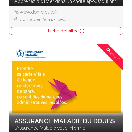
Apprenez à piloter dans un cadre époustouflant
www.domergue.fr
Contacter l'annonceur
Fiche détaillée
Shop'ici
®
ASSURANCE MALADIE DU DOUBS
l'Assurance Maladie vous informe