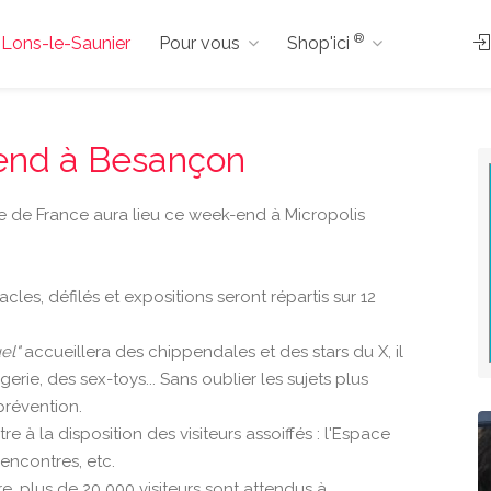
®
à Lons-le-Saunier
Pour vous
Shop'ici
-end à Besançon
e de France aura lieu ce week-end à Micropolis
es, défilés et expositions seront répartis sur 12
el"
accueillera des chippendales et des stars du X, il
erie, des sex-toys... Sans oublier les sujets plus
prévention.
 à la disposition des visiteurs assoiffés : l'Espace
Rencontres, etc.
, plus de 20 000 visiteurs sont attendus à