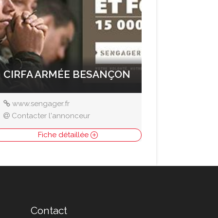
CIRFA ARMÉE BESANÇON
www.sengager.fr
Contacter l'annonceur
Fiche détaillée
Contact