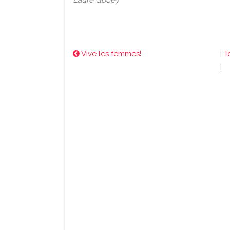
Laure Godey
Vive les femmes!
|
T
|