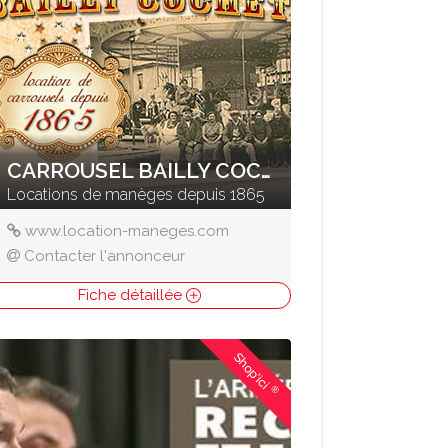
CARROUSEL BAILLY COCHET
Locations de manèges depuis 1865
www.location-maneges.com
Contacter l'annonceur
Fiche détaillée
Shop'ici
®