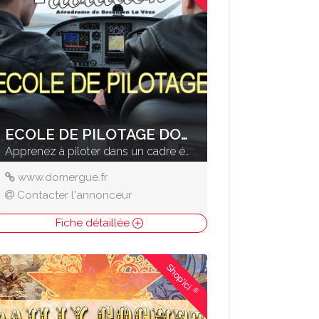
ECOLE DE PILOTAGE DOMERGUE
Apprenez à piloter dans un cadre époustouflant
www.domergue.fr
Contacter l'annonceur
Fiche détaillée
Shop'ici
®