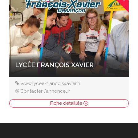
LYCÉE FRANÇOIS XAVIER
www.lycee-francoisxavier.fr
Contacter l'annonceur
Fiche détaillée