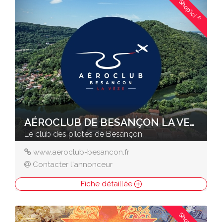
Shop'ici
®
AÉROCLUB DE BESANÇON LA VEZE
Le club des pilotes de Besançon
www.aeroclub-besancon.fr
Contacter l'annonceur
Fiche détaillée