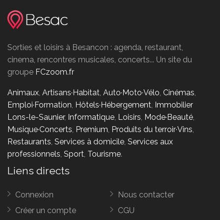
Sorties et loisirs à Besancon : agenda, restaurant,
cinema, rencontres musicales, concerts... Un site du
groupe
FCzoom.fr
Animaux
,
Artisans·Habitat
,
Auto·Moto·Vélo
,
Cinémas
,
Emploi·Formation
,
Hôtels·Hébergement
,
Immobilier
Lons-le-Saunier
,
Informatique
,
Loisirs
,
Mode·Beauté
,
Musique·Concerts
,
Premium
,
Produits du terroir·Vins
,
Restaurants
,
Services à domicile
,
Services aux
professionnels
,
Sport
,
Tourisme
.
Liens directs
Connexion
Nous contacter
Créer un compte
CGU