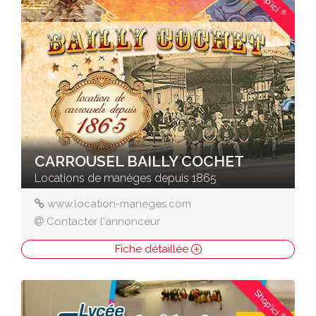
Shop'ici
®
CARROUSEL BAILLY COCHET
Locations de manèges depuis 1865
www.location-maneges.com
Contacter l'annonceur
Fiche détaillée
Shop'ici
®