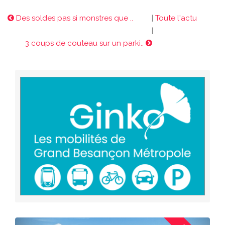
Des soldes pas si monstres que ..
|
Toute l'actu
|
3 coups de couteau sur un parki..